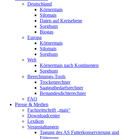
Deutschland
Körnermais
Silomais
Daten auf Kreisebene
Sorghum
Biogas
Europa
Körnermais
Silomais
Sorghum
Welt
Körnermais nach Kontinenten
Sorghum
Berechnungs-Tools
Trockenrechner
Saatgutbedarfsrechner
Bestandesdichterechner
FAQ
Presse & Medien
Fachzeitschrift „mais“
Downloadcenter
Lexikon
Veranstaltungen
Tagung des AS Futterkonservierung und
Fütterung