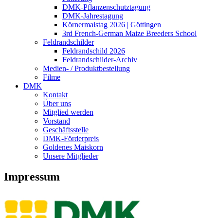
DMK-Pflanzenschutztagung
DMK-Jahrestagung
Körnermaistag 2026 | Göttingen
3rd French-German Maize Breeders School
Feldrandschilder
Feldrandschild 2026
Feldrandschilder-Archiv
Medien- / Produktbestellung
Filme
DMK
Kontakt
Über uns
Mitglied werden
Vorstand
Geschäftsstelle
DMK-Förderpreis
Goldenes Maiskorn
Unsere Mitglieder
Impressum