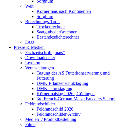
Sorghum
Welt
Körnermais nach Kontinenten
Sorghum
Berechnungs-Tools
Trockenrechner
Saatgutbedarfsrechner
Bestandesdichterechner
FAQ
Presse & Medien
Fachzeitschrift „mais“
Downloadcenter
Lexikon
Veranstaltungen
Tagung des AS Futterkonservierung und
Fütterung
DMK-Pflanzenschutztagung
DMK-Jahrestagung
Körnermaistag 2026 | Göttingen
3rd French-German Maize Breeders School
Feldrandschilder
Feldrandschild 2026
Feldrandschilder-Archiv
Medien- / Produktbestellung
Filme