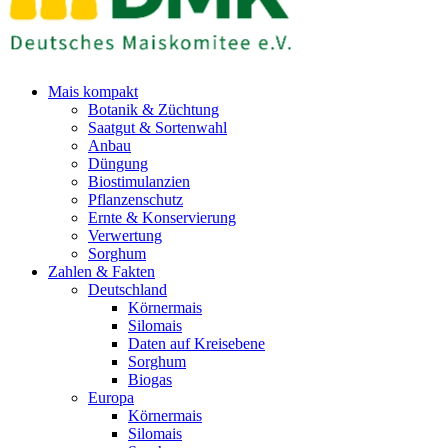
Mais kompakt
Botanik & Züchtung
Saatgut & Sortenwahl
Anbau
Düngung
Biostimulanzien
Pflanzenschutz
Ernte & Konservierung
Verwertung
Sorghum
Zahlen & Fakten
Deutschland
Körnermais
Silomais
Daten auf Kreisebene
Sorghum
Biogas
Europa
Körnermais
Silomais