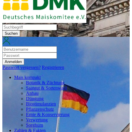
Suchen
Anmelden
Passwort vergessen?
Registrieren
Mais kompakt
Botanik & Züchtung
Saatgut & Sortenwahl
Anbau
Düngung
Biostimulanzien
Pflanzenschutz
Ernte & Konservierung
Verwertung
Sorghum
Zahlen & Fakten