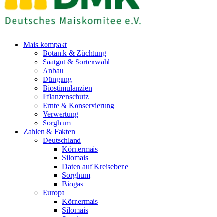
Mais kompakt
Botanik & Züchtung
Saatgut & Sortenwahl
Anbau
Düngung
Biostimulanzien
Pflanzenschutz
Ernte & Konservierung
Verwertung
Sorghum
Zahlen & Fakten
Deutschland
Körnermais
Silomais
Daten auf Kreisebene
Sorghum
Biogas
Europa
Körnermais
Silomais