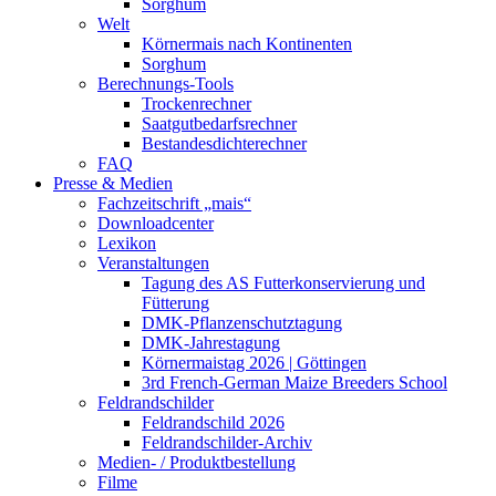
Sorghum
Welt
Körnermais nach Kontinenten
Sorghum
Berechnungs-Tools
Trockenrechner
Saatgutbedarfsrechner
Bestandesdichterechner
FAQ
Presse & Medien
Fachzeitschrift „mais“
Downloadcenter
Lexikon
Veranstaltungen
Tagung des AS Futterkonservierung und
Fütterung
DMK-Pflanzenschutztagung
DMK-Jahrestagung
Körnermaistag 2026 | Göttingen
3rd French-German Maize Breeders School
Feldrandschilder
Feldrandschild 2026
Feldrandschilder-Archiv
Medien- / Produktbestellung
Filme