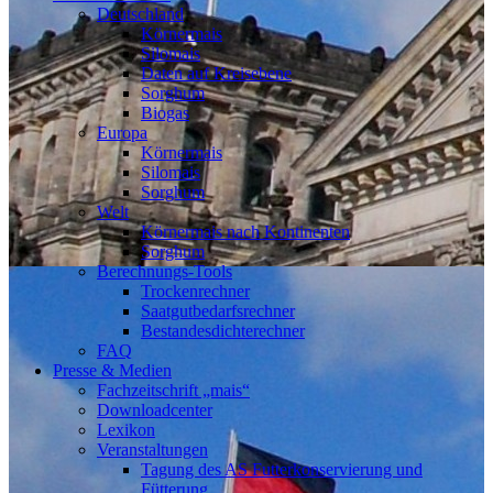
Deutschland
Körnermais
Silomais
Daten auf Kreisebene
Sorghum
Biogas
Europa
Körnermais
Silomais
Sorghum
Welt
Körnermais nach Kontinenten
Sorghum
Berechnungs-Tools
Trockenrechner
Saatgutbedarfsrechner
Bestandesdichterechner
FAQ
Presse & Medien
Fachzeitschrift „mais“
Downloadcenter
Lexikon
Veranstaltungen
Tagung des AS Futterkonservierung und
Fütterung