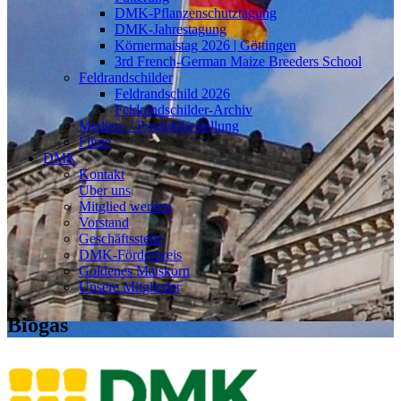
DMK-Pflanzenschutztagung
DMK-Jahrestagung
Körnermaistag 2026 | Göttingen
3rd French-German Maize Breeders School
Feldrandschilder
Feldrandschild 2026
Feldrandschilder-Archiv
Medien- / Produktbestellung
Filme
DMK
Kontakt
Über uns
Mitglied werden
Vorstand
Geschäftsstelle
DMK-Förderpreis
Goldenes Maiskorn
Unsere Mitglieder
Biogas