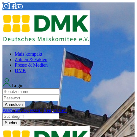
Mais kompakt
Zahlen & Fakten
Presse & Medien
DMK
Login
Anmelden
Passwort vergessen?
Registrieren
Suchen