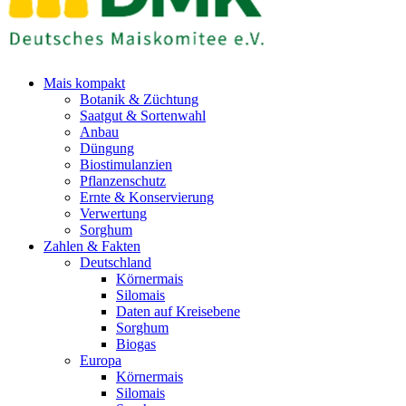
Mais kompakt
Botanik & Züchtung
Saatgut & Sortenwahl
Anbau
Düngung
Biostimulanzien
Pflanzenschutz
Ernte & Konservierung
Verwertung
Sorghum
Zahlen & Fakten
Deutschland
Körnermais
Silomais
Daten auf Kreisebene
Sorghum
Biogas
Europa
Körnermais
Silomais