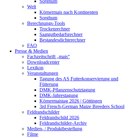
Sorghum
Welt
Körnermais nach Kontinenten
Sorghum
Berechnungs-Tools
Trockenrechner
Saatgutbedarfsrechner
Bestandesdichterechner
FAQ
Presse & Medien
Fachzeitschrift „mais“
Downloadcenter
Lexikon
Veranstaltungen
Tagung des AS Futterkonservierung und
Fütterung
DMK-Pflanzenschutztagung
DMK-Jahrestagung
Körnermaistag 2026 | Göttingen
3rd French-German Maize Breeders School
Feldrandschilder
Feldrandschild 2026
Feldrandschilder-Archiv
Medien- / Produktbestellung
Filme