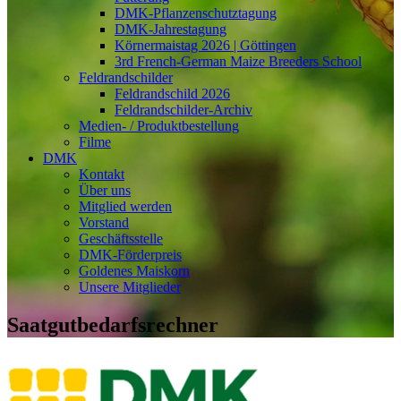
DMK-Pflanzenschutztagung
DMK-Jahrestagung
Körnermaistag 2026 | Göttingen
3rd French-German Maize Breeders School
Feldrandschilder
Feldrandschild 2026
Feldrandschilder-Archiv
Medien- / Produktbestellung
Filme
DMK
Kontakt
Über uns
Mitglied werden
Vorstand
Geschäftsstelle
DMK-Förderpreis
Goldenes Maiskorn
Unsere Mitglieder
Saatgutbedarfsrechner