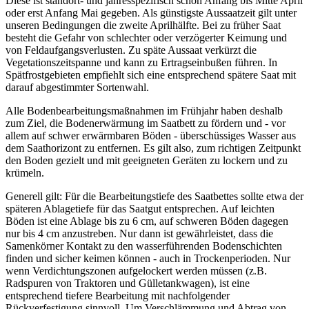
Diese ist standort- und jahresspezifisch schon Anfang bis Mitte April
oder erst Anfang Mai gegeben. Als günstigste Aussaatzeit gilt unter
unseren Bedingungen die zweite Aprilhälfte. Bei zu früher Saat
besteht die Gefahr von schlechter oder verzögerter Keimung und
von Feldaufgangsverlusten. Zu späte Aussaat verkürzt die
Vegetationszeitspanne und kann zu Ertragseinbußen führen. In
Spätfrostgebieten empfiehlt sich eine entsprechend spätere Saat mit
darauf abgestimmter Sortenwahl.
Alle Bodenbearbeitungsmaßnahmen im Frühjahr haben deshalb
zum Ziel, die Bodenerwärmung im Saatbett zu fördern und - vor
allem auf schwer erwärmbaren Böden - überschüssiges Wasser aus
dem Saathorizont zu entfernen. Es gilt also, zum richtigen Zeitpunkt
den Boden gezielt und mit geeigneten Geräten zu lockern und zu
krümeln.
Generell gilt: Für die Bearbeitungstiefe des Saatbettes sollte etwa der
späteren Ablagetiefe für das Saatgut entsprechen. Auf leichten
Böden ist eine Ablage bis zu 6 cm, auf schweren Böden dagegen
nur bis 4 cm anzustreben. Nur dann ist gewährleistet, dass die
Samenkörner Kontakt zu den wasserführenden Bodenschichten
finden und sicher keimen können - auch in Trockenperioden. Nur
wenn Verdichtungszonen aufgelockert werden müssen (z.B.
Radspuren von Traktoren und Gülletankwagen), ist eine
entsprechend tiefere Bearbeitung mit nachfolgender
Rückverfestigung sinnvoll. Um Verschlämmung und Abtrag von