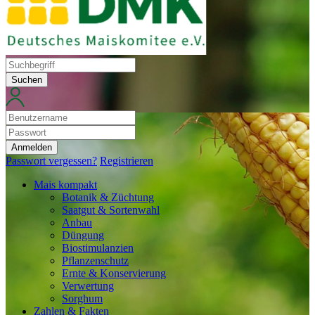
Suchen
Anmelden
Passwort vergessen?
Registrieren
Mais kompakt
Botanik & Züchtung
Saatgut & Sortenwahl
Anbau
Düngung
Biostimulanzien
Pflanzenschutz
Ernte & Konservierung
Verwertung
Sorghum
Zahlen & Fakten