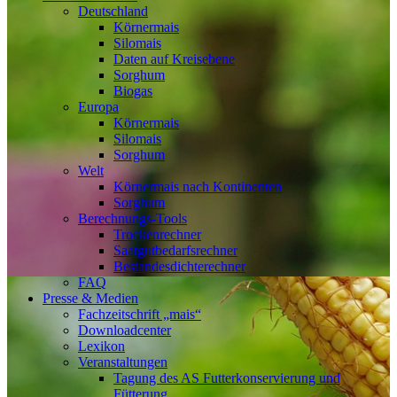
Deutschland
Körnermais
Silomais
Daten auf Kreisebene
Sorghum
Biogas
Europa
Körnermais
Silomais
Sorghum
Welt
Körnermais nach Kontinenten
Sorghum
Berechnungs-Tools
Trockenrechner
Saatgutbedarfsrechner
Bestandesdichterechner
FAQ
Presse & Medien
Fachzeitschrift „mais“
Downloadcenter
Lexikon
Veranstaltungen
Tagung des AS Futterkonservierung und
Fütterung