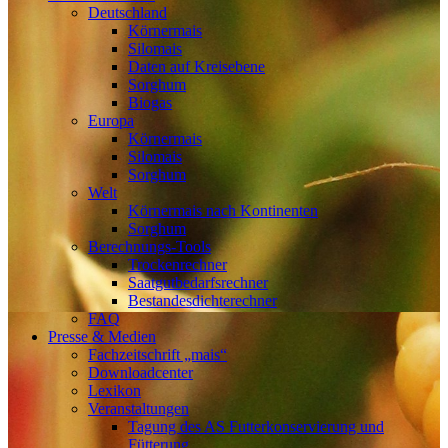
Deutschland
Körnermais
Silomais
Daten auf Kreisebene
Sorghum
Biogas
Europa
Körnermais
Silomais
Sorghum
Welt
Körnermais nach Kontinenten
Sorghum
Berechnungs-Tools
Trockenrechner
Saatgutbedarfsrechner
Bestandesdichterechner
FAQ
Presse & Medien
Fachzeitschrift „mais“
Downloadcenter
Lexikon
Veranstaltungen
Tagung des AS Futterkonservierung und
Fütterung