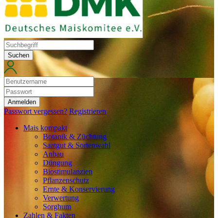
Suchen
Anmelden
Passwort vergessen?
Registrieren
Mais kompakt
Botanik & Züchtung
Saatgut & Sortenwahl
Anbau
Düngung
Biostimulanzien
Pflanzenschutz
Ernte & Konservierung
Verwertung
Sorghum
Zahlen & Fakten