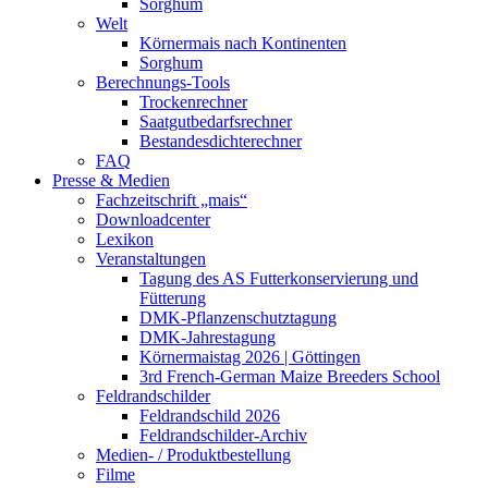
Sorghum
Welt
Körnermais nach Kontinenten
Sorghum
Berechnungs-Tools
Trockenrechner
Saatgutbedarfsrechner
Bestandesdichterechner
FAQ
Presse & Medien
Fachzeitschrift „mais“
Downloadcenter
Lexikon
Veranstaltungen
Tagung des AS Futterkonservierung und
Fütterung
DMK-Pflanzenschutztagung
DMK-Jahrestagung
Körnermaistag 2026 | Göttingen
3rd French-German Maize Breeders School
Feldrandschilder
Feldrandschild 2026
Feldrandschilder-Archiv
Medien- / Produktbestellung
Filme