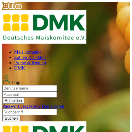
Mais kompakt
Zahlen & Fakten
Presse & Medien
DMK
Login
Anmelden
Passwort vergessen?
Registrieren
Suchen