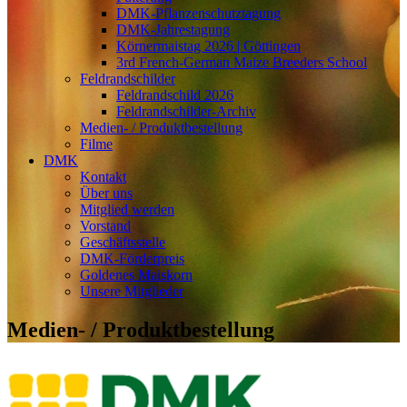
DMK-Pflanzenschutztagung
DMK-Jahrestagung
Körnermaistag 2026 | Göttingen
3rd French-German Maize Breeders School
Feldrandschilder
Feldrandschild 2026
Feldrandschilder-Archiv
Medien- / Produktbestellung
Filme
DMK
Kontakt
Über uns
Mitglied werden
Vorstand
Geschäftsstelle
DMK-Förderpreis
Goldenes Maiskorn
Unsere Mitglieder
Medien- / Produktbestellung