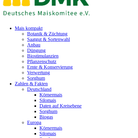
Mais kompakt
Botanik & Züchtung
Saatgut & Sortenwahl
Anbau
Düngung
Biostimulanzien
Pflanzenschutz
Ernte & Konservierung
Verwertung
Sorghum
Zahlen & Fakten
Deutschland
Körnermais
Silomais
Daten auf Kreisebene
Sorghum
Biogas
Europa
Körnermais
Silomais