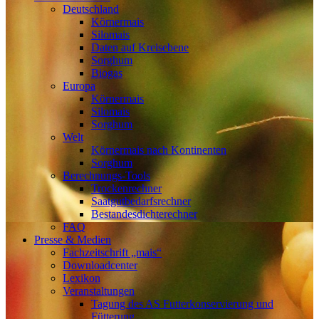
Deutschland
Körnermais
Silomais
Daten auf Kreisebene
Sorghum
Biogas
Europa
Körnermais
Silomais
Sorghum
Welt
Körnermais nach Kontinenten
Sorghum
Berechnungs-Tools
Trockenrechner
Saatgutbedarfsrechner
Bestandesdichterechner
FAQ
Presse & Medien
Fachzeitschrift „mais“
Downloadcenter
Lexikon
Veranstaltungen
Tagung des AS Futterkonservierung und
Fütterung