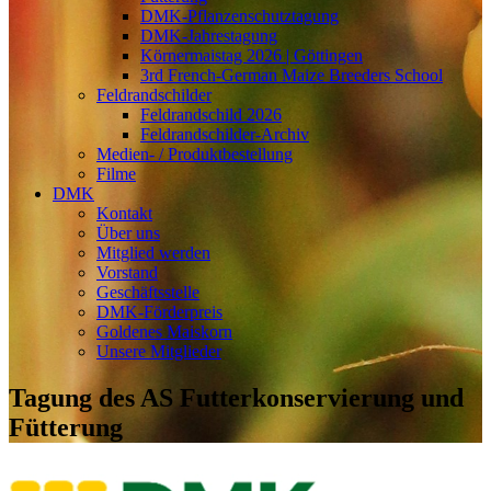
DMK-Pflanzenschutztagung
DMK-Jahrestagung
Körnermaistag 2026 | Göttingen
3rd French-German Maize Breeders School
Feldrandschilder
Feldrandschild 2026
Feldrandschilder-Archiv
Medien- / Produktbestellung
Filme
DMK
Kontakt
Über uns
Mitglied werden
Vorstand
Geschäftsstelle
DMK-Förderpreis
Goldenes Maiskorn
Unsere Mitglieder
Tagung des AS Futterkonservierung und
Fütterung