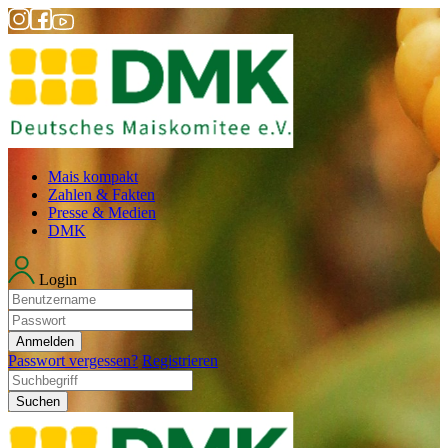
Mais kompakt
Zahlen & Fakten
Presse & Medien
DMK
Login
Anmelden
Passwort vergessen?
Registrieren
Suchen