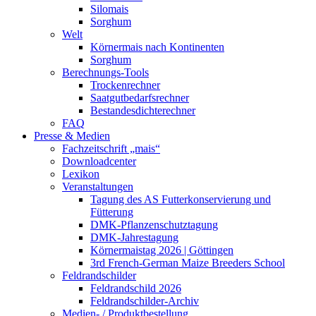
Silomais
Sorghum
Welt
Körnermais nach Kontinenten
Sorghum
Berechnungs-Tools
Trockenrechner
Saatgutbedarfsrechner
Bestandesdichterechner
FAQ
Presse & Medien
Fachzeitschrift „mais“
Downloadcenter
Lexikon
Veranstaltungen
Tagung des AS Futterkonservierung und
Fütterung
DMK-Pflanzenschutztagung
DMK-Jahrestagung
Körnermaistag 2026 | Göttingen
3rd French-German Maize Breeders School
Feldrandschilder
Feldrandschild 2026
Feldrandschilder-Archiv
Medien- / Produktbestellung