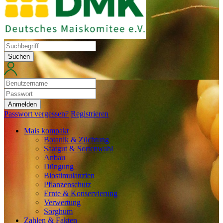
Suchen
Anmelden
Passwort vergessen?
Registrieren
Mais kompakt
Botanik & Züchtung
Saatgut & Sortenwahl
Anbau
Düngung
Biostimulanzien
Pflanzenschutz
Ernte & Konservierung
Verwertung
Sorghum
Zahlen & Fakten