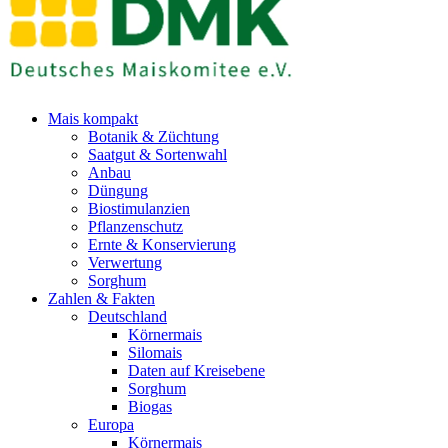
Mais kompakt
Botanik & Züchtung
Saatgut & Sortenwahl
Anbau
Düngung
Biostimulanzien
Pflanzenschutz
Ernte & Konservierung
Verwertung
Sorghum
Zahlen & Fakten
Deutschland
Körnermais
Silomais
Daten auf Kreisebene
Sorghum
Biogas
Europa
Körnermais