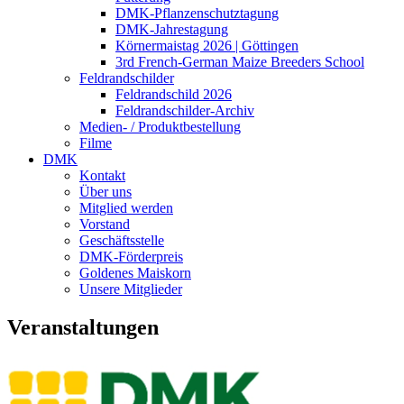
DMK-Pflanzenschutztagung
DMK-Jahrestagung
Körnermaistag 2026 | Göttingen
3rd French-German Maize Breeders School
Feldrandschilder
Feldrandschild 2026
Feldrandschilder-Archiv
Medien- / Produktbestellung
Filme
DMK
Kontakt
Über uns
Mitglied werden
Vorstand
Geschäftsstelle
DMK-Förderpreis
Goldenes Maiskorn
Unsere Mitglieder
Veranstaltungen