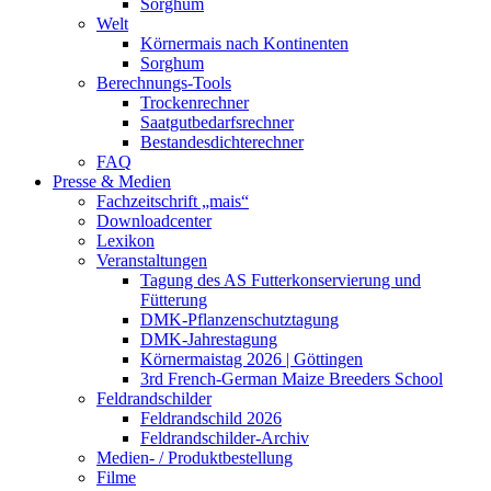
Sorghum
Welt
Körnermais nach Kontinenten
Sorghum
Berechnungs-Tools
Trockenrechner
Saatgutbedarfsrechner
Bestandesdichterechner
FAQ
Presse & Medien
Fachzeitschrift „mais“
Downloadcenter
Lexikon
Veranstaltungen
Tagung des AS Futterkonservierung und
Fütterung
DMK-Pflanzenschutztagung
DMK-Jahrestagung
Körnermaistag 2026 | Göttingen
3rd French-German Maize Breeders School
Feldrandschilder
Feldrandschild 2026
Feldrandschilder-Archiv
Medien- / Produktbestellung
Filme