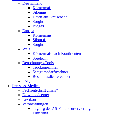
Deutschland
Körnermais
Silomais
Daten auf Kreisebene
Sorghum
Biogas
Europa
Körnermais
Silomais
Sorghum
Welt
Körnermais nach Kontinenten
Sorghum
Berechnungs-Tools
Trockenrechner
Saatgutbedarfsrechner
Bestandesdichterechner
FAQ
Presse & Medien
Fachzeitschrift „mais“
Downloadcenter
Lexikon
Veranstaltungen
Tagung des AS Futterkonservierung und
Fütterung