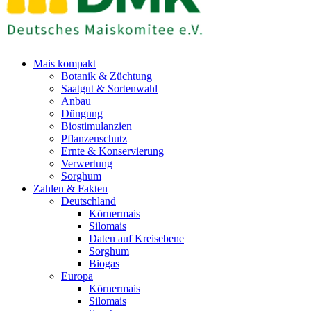
Mais kompakt
Botanik & Züchtung
Saatgut & Sortenwahl
Anbau
Düngung
Biostimulanzien
Pflanzenschutz
Ernte & Konservierung
Verwertung
Sorghum
Zahlen & Fakten
Deutschland
Körnermais
Silomais
Daten auf Kreisebene
Sorghum
Biogas
Europa
Körnermais
Silomais